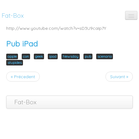
Fat-Box
fun
http://www.youtube.com/watch?v=sD3U9caIp7Y
music
Pub iPad
art
apple
con
geek
ipad
Newsday
pub
scenario
stupides
anim
« Précedent
Suivant »
pubs
thinking
Fat-Box