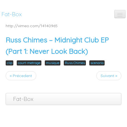
Fat-Box
fun
http://vimeo.com/14140965
music
Russ Chimes – Midnight Club EP
art
(Part 1: Never Look Back)
anim
clip
court-metrage
musique
Russ Chimes
scenario
pubs
« Précedent
Suivant »
thinking
Fat-Box