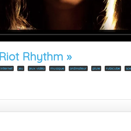
 Riot Rhythm »
internet
jeu
jeux vidéo
musique
ordinateur
pluie
rubicube
sce