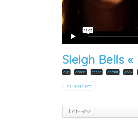
Sleigh Bells «
clip
danse
echec
enfant
geek
« Précedent
Fat-Box