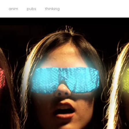
anim
pubs
thinking