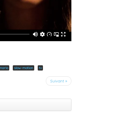
nario
slow-motion
tv
Suivant »