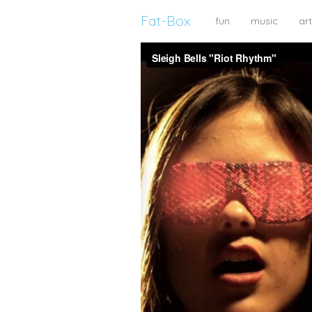
Fat-Box
fun
music
art