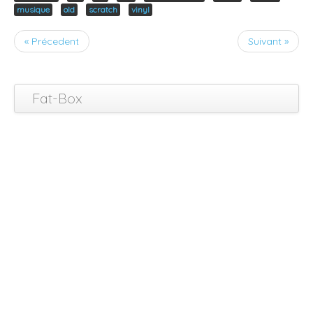
musique
old
scratch
vinyl
« Précedent
Suivant »
Fat-Box