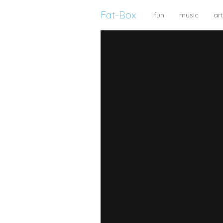
Fat-Box
fun
music
art