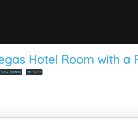
Vegas Hotel Room with a 
slow-motion
stupides