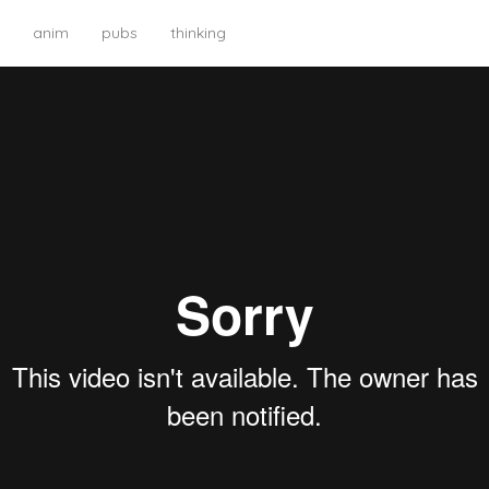
anim
pubs
thinking