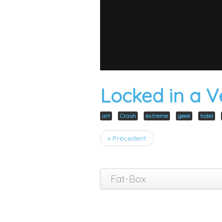
Locked in a 
art
Crash
extreme
geek
hotel
« Précedent
Fat-Box